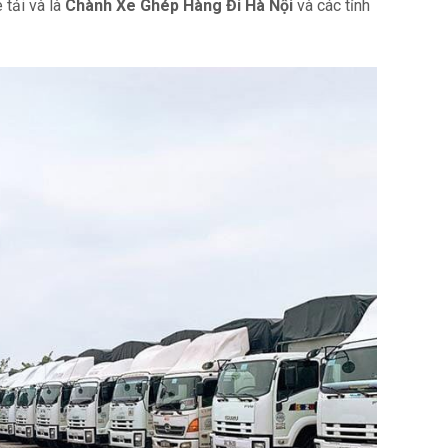
 tải và là
Chành Xe Ghép Hàng Đi Hà Nội
và các tỉnh