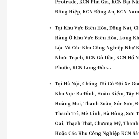
Protrade, KCN Phú Gia, KCN Đại N
Đông Hiệp, KCN Đồng An, KCN Nam 
Tại Khu Vực Biên Hòa,
Đồng Nai,
Ch
Hàng Ở Khu Vực
Biên Hòa, Long Kh
Lộc Và Các Khu Công Nghiệp Như 
Nhơn Trạch, KCN Gò Dầu, KCN Hố 
Phước, KCN Long Đức…
Tại Hà Nội, Chúng Tôi Có Đội Xe G
Khu Vực Ba Đình, Hoàn Kiếm, Tây Hồ
Hoàng Mai, Thanh Xuân, Sóc Sơn, 
Thanh Trì, Mê Linh, Hà Đông, Sơn T
Oai, Thạch Thất, Chương Mỹ, Thanh
Hoặc Các Khu Công Nghiệp KCN Sài