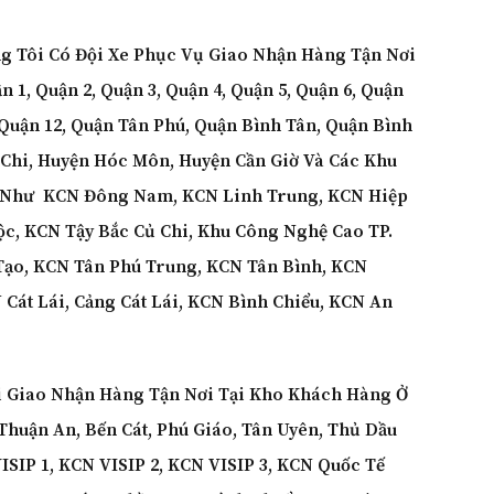
ng Tôi Có Đội Xe Phục Vụ Giao Nhận Hàng Tận Nơi
1, Quận 2, Quận 3, Quận 4, Quận 5, Quận 6, Quận
, Quận 12, Quận Tân Phú, Quận Bình Tân, Quận Bình
Chi, Huyện Hóc Môn, Huyện Cần Giờ Và Các Khu
 Như KCN Đông Nam, KCN Linh Trung, KCN Hiệp
c, KCN Tậy Bắc Củ Chi, Khu Công Nghệ Cao TP.
Tạo, KCN Tân Phú Trung, KCN Tân Bình, KCN
Cát Lái, Cảng Cát Lái, KCN Bình Chiểu, KCN An
i Giao Nhận Hàng Tận Nơi Tại Kho Khách Hàng Ở
 Thuận An, Bến Cát, Phú Giáo, Tân Uyên, Thủ Dầu
SIP 1, KCN VISIP 2, KCN VISIP 3, KCN Quốc Tế