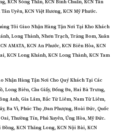
ăng, KCN Sóng Thần, KCN Bình Chuẩn, KCN Tân
Tân Uyên, KCN Việt Hương, KCN Mỹ Phước.
úng Tôi Giao Nhận Hàng Tận Nơi Tại Kho Khách
ánh, Long Thành, Nhơn Trạch, Trảng Bom, Xuân
KCN AMATA, KCN An Phước, KCN Biên Hòa, KCN
Nai, KCN Long Khánh, KCN Long Thành, KCN Tam
iao Nhận Hàng Tận Nơi Cho Quý Khách Tại Các
, Long Biên, Cầu Giấy, Đống Đa, Hai Bà Trưng,
Đông Anh, Gia Lâm, Bắc Từ Liêm, Nam Từ Liêm,
ây, Ba Vì, Phúc Thọ ,Đan Phượng, Hoài Đức, Quốc
 Oai, Thường Tín, Phú Xuyên, Ứng Hòa, Mỹ Đức.
 Đồng, KCN Thăng Long, KCN Nội Bài, KCN