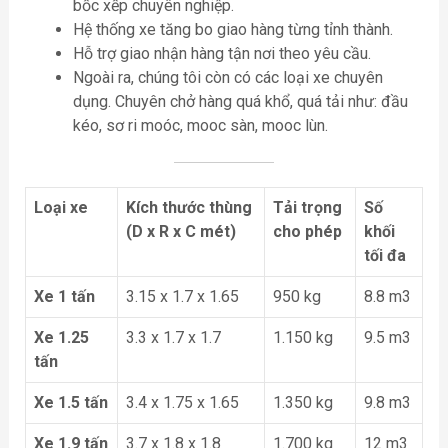
bốc xếp chuyên nghiệp.
Hệ thống xe tăng bo giao hàng từng tỉnh thành.
Hỗ trợ giao nhận hàng tận nơi theo yêu cầu.
Ngoài ra, chúng tôi còn có các loại xe chuyên
dụng. Chuyên chở hàng quá khổ, quá tải như: đầu
kéo, sơ ri moóc, mooc sàn, mooc lùn.
Loại xe
Kích thước thùng
Tải trọng
Số
(D x R x C mét)
cho phép
khối
tối đa
Xe 1 tấn
3.15 x 1.7 x 1.65
950 kg
8.8 m3
Xe 1.25
3.3 x 1.7 x 1.7
1.150 kg
9.5 m3
tấn
Xe 1.5 tấn
3.4 x 1.75 x 1.65
1.350 kg
9.8 m3
Xe 1.9 tấn
3.7 x 1.8 x 1.8
1.700 kg
12 m3