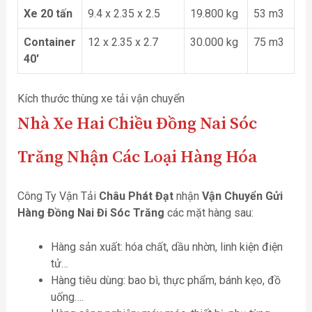
Xe 20 tấn
9.4 x 2.35 x 2.5
19.800 kg
53 m3
Container
12 x 2.35 x 2.7
30.000 kg
75 m3
40′
Kích thước thùng xe tải vận chuyển
Nhà Xe Hai Chiều Đồng Nai Sóc
Trăng
Nhận Các Loại Hàng Hóa
Công Ty Vận Tải
Châu Phát Đạt
nhận
Vận Chuyển Gửi
Hàng Đồng Nai Đi Sóc Trăng
các mặt hàng sau:
Hàng sản xuất: hóa chất, dầu nhờn, linh kiện điện
tử…
Hàng tiêu dùng: bao bì, thực phẩm, bánh kẹo, đồ
uống….