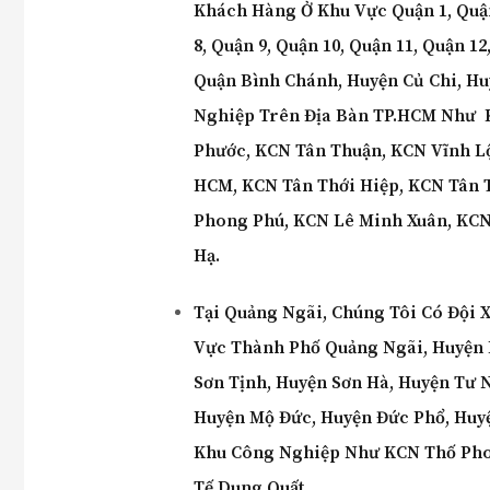
Khách Hàng Ở Khu Vực Quận 1, Quận 
8, Quận 9, Quận 10, Quận 11, Quận 1
Quận Bình Chánh, Huyện Củ Chi, H
Nghiệp Trên Địa Bàn TP.HCM Như 
Phước, KCN Tân Thuận, KCN Vĩnh Lộ
HCM, KCN Tân Thới Hiệp, KCN Tân 
Phong Phú, KCN Lê Minh Xuân, KCN 
Hạ.
Tại Quảng
Ngãi
,
Chúng Tôi Có Đội X
Vực
Thành Phố Quảng Ngãi, Huyện L
Sơn Tịnh, Huyện Sơn Hà, Huyện Tư 
Huyện Mộ Đức, Huyện Đức Phổ, Huyệ
Khu Công Nghiệp Như
KCN Thố Pho
Tế Dung Quất
.