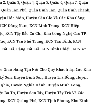
2, Quận 3, Quận 4, Quận 5, Quận 6, Quận 7, Quận
2, Quận Tân Phú, Quận Bình Tân, Quận Bình Thạnh,
uyện Hóc Môn, Huyện Cần Giờ Và Các Khu Công
KCN Đông Nam, KCN Linh Trung, KCN Hiệp
c, KCN Tậy Bắc Củ Chi, Khu Công Nghệ Cao TP.
Tạo, KCN Tân Phú Trung, KCN Tân Bình, KCN
Cát Lái, Cảng Cát Lái, KCN Bình Chiểu, KCN An
e Giao Hàng Tận Nơi Cho Quý Khách Tại Các Khu
ý Sơn, Huyện Bình Sơn, Huyện Trà Bồng, Huyện
Nghĩa, Huyện Nghĩa Hành, Huyện Minh Long,
n Ba Tơ, Huyện Sơn Tây, Huyện Tây Trà
Và Các
ng, KCN Quảng Phú, KCN Tịnh Phong, Khu Kinh