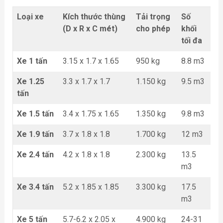
Loại xe
Kích thước thùng
Tải trọng
Số
(D x R x C mét)
cho phép
khối
tối đa
Xe 1 tấn
3.15 x 1.7 x 1.65
950 kg
8.8 m3
Xe 1.25
3.3 x 1.7 x 1.7
1.150 kg
9.5 m3
tấn
Xe 1.5 tấn
3.4 x 1.75 x 1.65
1.350 kg
9.8 m3
Xe 1.9 tấn
3.7 x 1.8 x 1.8
1.700 kg
12 m3
Xe 2.4 tấn
4.2 x 1.8 x 1.8
2.300 kg
13.5
m3
Xe 3.4 tấn
5.2 x 1.85 x 1.85
3.300 kg
17.5
m3
Xe 5 tấn
5.7-6.2 x 2.05 x
4.900 kg
24-31