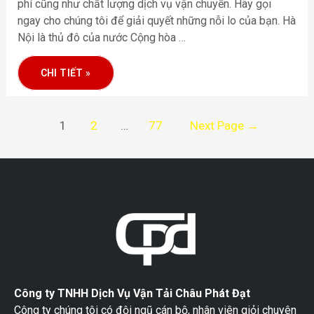
phí cũng như chất lượng dịch vụ vận chuyển. Hãy gọi
ngay cho chúng tôi để giải quyết những nỗi lo của bạn. Hà
Nội là thủ đô của nước Cộng hòa …
CHI TIẾT »
1
2
…
77
Next Page
→
Công ty TNHH Dịch Vụ Vận Tải Châu Phát Đạt
Công ty chúng tôi có đội ngũ cán bộ, nhân viên giỏi chuyên