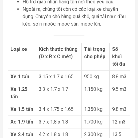
Hỗ trợ giao nhận hàng tận nơi theo yêu cầu.
Ngoài ra, chúng tôi còn có các loại xe chuyên
dụng. Chuyên chở hàng quá khổ, quá tải như: đầu
kéo, sơ ri moóc, mooc sàn, mooc lùn.
Loại xe
Kích thước thùng
Tải trọng
Số
(D x R x C mét)
cho phép
khối
tối đa
Xe 1 tấn
3.15 x 1.7 x 1.65
950 kg
8.8 m3
Xe 1.25
3.3 x 1.7 x 1.7
1.150 kg
9.5 m3
tấn
Xe 1.5 tấn
3.4 x 1.75 x 1.65
1.350 kg
9.8 m3
Xe 1.9 tấn
3.7 x 1.8 x 1.8
1.700 kg
12 m3
Xe 2.4 tấn
4.2 x 1.8 x 1.8
2.300 kg
13.5