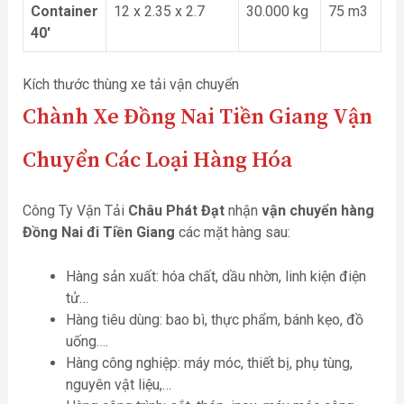
Container
12 x 2.35 x 2.7
30.000 kg
75 m3
40′
Kích thước thùng xe tải vận chuyển
Chành Xe Đồng Nai Tiền Giang
Vận
Chuyển Các Loại Hàng Hóa
Công Ty Vận Tải
Châu Phát Đạt
nhận
vận chuyển hàng
Đồng Nai đi Tiền Giang
các mặt hàng sau:
Hàng sản xuất: hóa chất, dầu nhờn, linh kiện điện
tử…
Hàng tiêu dùng: bao bì, thực phẩm, bánh kẹo, đồ
uống….
Hàng công nghiệp: máy móc, thiết bị, phụ tùng,
nguyên vật liệu,…