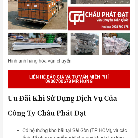
Hình ảnh hàng hóa vận chuyển
LIÊN HỆ BÁO GIÁ VÀ TƯ VẤN MIỄN PHÍ
0908700678 MR HƯNG
Ưu Đãi Khi Sử Dụng Dịch Vụ Của
Công Ty Châu Phát Đạt
Có hệ thống kho bãi tại Sài Gòn (TP. HCM), và các
tỉnh để phục vụ
miễn phí
cho quý khách lưu kho,