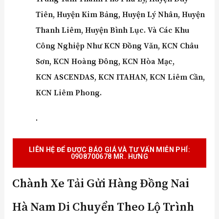
Tiên, Huyện Kim Bảng, Huyện Lý Nhân, Huyện
Thanh Liêm, Huyện Bình Lục. Và Các Khu
Công Nghiệp Như KCN Đồng Văn, KCN Châu
Sơn, KCN Hoàng Đông, KCN Hòa Mạc,
KCN ASCENDAS, KCN ITAHAN, KCN Liêm Cần,
KCN Liêm Phong.
.
LIÊN HỆ ĐỂ ĐƯỢC BÁO GIÁ VÀ TƯ VẤN MIỄN P
HÍ:
0908700678 MR. HƯNG
Chành Xe Tải Gửi Hàng Đồng Nai
Hà Nam Di Chuyển Theo Lộ Trình