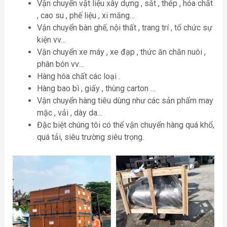
Vận chuyển vật liệu xây dựng , sắt , thép , hóa chất
, cao su , phế liệu , xi măng…
Vận chuyển bàn ghế, nội thất , trang trí , tổ chức sự
kiện vv…
Vận chuyển xe máy , xe đạp , thức ăn chăn nuôi ,
phân bón vv…
Hàng hóa chất các loại .
Hàng bao bì , giấy , thùng carton …
Vận chuyển hàng tiêu dùng như các sản phẩm may
mặc , vải , dày da…
Đặc biệt chúng tôi có thể vận chuyển hàng quá khổ,
quá tải, siêu trường siêu trọng.