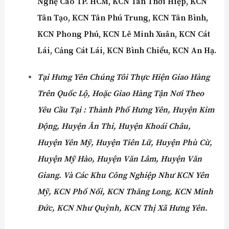
Nghệ Cao TP. HCM, KCN Tân Thới Hiệp, KCN
Tân Tạo, KCN Tân Phú Trung, KCN Tân Bình,
KCN Phong Phú, KCN Lê Minh Xuân, KCN Cát
Lái, Cảng Cát Lái, KCN Bình Chiểu, KCN An Hạ.
Tại
Hưng Yên
Chúng Tôi Thực Hiện Giao Hàng
Trên Quốc Lộ, Hoặc Giao Hàng Tận Nơi Theo
Yêu Cầu Tại :
Thành Phố Hưng Yên, Huyện Kim
Động, Huyện Ân Thi, Huyện Khoái Châu,
Huyện Yên Mỹ, Huyện Tiên Lữ, Huyện Phù Cừ,
Huyện Mỹ Hào, Huyện Văn Lâm, Huyện Văn
Giang.
Và Các Khu Công Nghiệp Như
KCN Yên
Mỹ, KCN Phố Nối, KCN Thăng Long, KCN Minh
Đức, KCN Như Quỳnh, KCN Thị Xã Hưng Yên.