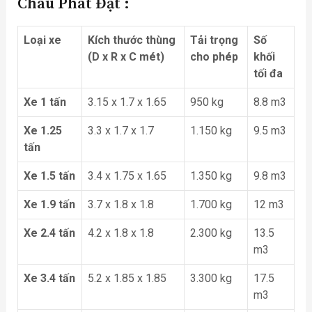
Châu Phát Đạt :
Loại xe
Kích thước thùng
Tải trọng
Số
(D x R x C mét)
cho phép
khối
tối đa
Xe 1 tấn
3.15 x 1.7 x 1.65
950 kg
8.8 m3
Xe 1.25
3.3 x 1.7 x 1.7
1.150 kg
9.5 m3
tấn
Xe 1.5 tấn
3.4 x 1.75 x 1.65
1.350 kg
9.8 m3
Xe 1.9 tấn
3.7 x 1.8 x 1.8
1.700 kg
12 m3
Xe 2.4 tấn
4.2 x 1.8 x 1.8
2.300 kg
13.5
m3
Xe 3.4 tấn
5.2 x 1.85 x 1.85
3.300 kg
17.5
m3