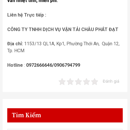
vấn nhiệt tình, miễn phí.
Liên hệ Trực tiếp :
CÔNG TY TNHH DỊCH VỤ VẬN TẢI CHÂU PHÁT ĐẠT
Địa chỉ:
1153/13 QL1A, Kp1, Phường Thới An, Quận 12,
Tp. HCM
Hotline
:
0972666646/0906794799
Đánh giá
Tim Kiếm